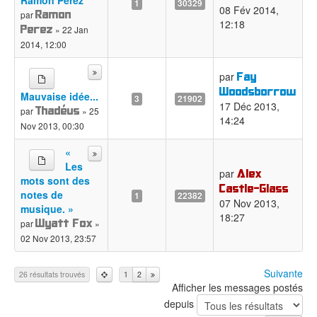
Ramon Perez
1
30329
08 Fév 2014,
Ramon
par
12:18
Perez
» 22 Jan
2014, 12:00
Fay
par
Woodsborrow
Mauvaise idée...
3
21902
17 Déc 2013,
Thadéus
par
» 25
14:24
Nov 2013, 00:30
«
Les
Alex
par
mots sont des
Castle-Glass
notes de
1
22382
07 Nov 2013,
musique. »
18:27
Wyatt Fox
par
»
02 Nov 2013, 23:57
Suivante
26 résultats trouvés
1
2
Afficher les messages postés
depuis