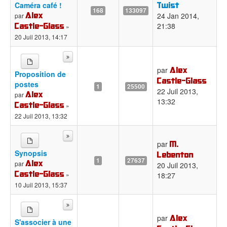
Twist
Caméra café !
168
133097
Alex
24 Jan 2014,
par
Castle-Glass
21:38
»
20 Juil 2013, 14:17
Alex
par
Proposition de
Castle-Glass
postes
1
25500
22 Juil 2013,
Alex
par
13:32
Castle-Glass
»
22 Juil 2013, 13:32
M.
par
Synopsis
Lebenton
1
27637
Alex
par
20 Juil 2013,
Castle-Glass
»
18:27
10 Juil 2013, 15:37
Alex
par
S'associer à une