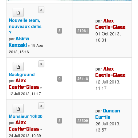
Nouvelle team,
Alex
par
nouveaux défis
Castle-Glass
5
21961
?
01 Oct 2013,
Akira
par
16:31
Kanzaki
» 19 Aoû
2013, 15:16
Alex
par
Background
Castle-Glass
0
46118
Alex
par
12 Juil 2013,
Castle-Glass
»
11:17
12 Juil 2013, 11:17
Duncan
par
Monsieur 10h30
Curtis
5
23509
Alex
par
26 Juil 2013,
Castle-Glass
»
13:57
24 Juil 2013, 10:39