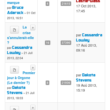
Castle-Glass
marque
4
21615
17 Oct 2013,
Bruce
par
17:45
Adarock
» 01 Oct
2013, 16:51
La
crise
Cassandra
par
s'annulerait-elle
Lowley
?
16
37390
17 Aoû 2013,
Cassandra
par
09:16
Lowley
» 21 Juil
2013, 22:04
Premier
Dakota
par
jour à Orgone
Stevens
(Le dernier ?)
8
21936
19 Aoû 2013,
Dakota
par
15:19
Stevens
» 21 Juil
2013, 18:03