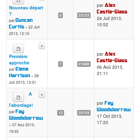
Alex
par
Nouveau départ
Castle-Glass
?
5
23123
24 Juil 2013,
Duncan
par
10:52
Curtis
» 22 Juil
2013, 12:10
Alex
par
Première
Castle-Glass
approche
7
21880
06 Aoû 2013,
Elena
par
21:11
Harrison
» 28
Juil 2013, 13:31
A
Fay
par
l'abordage!
Woodsborrow
Fay
par
12
35154
17 Oct 2013,
Woodsborrow
17:23
» 07 Aoû 2013,
19:32