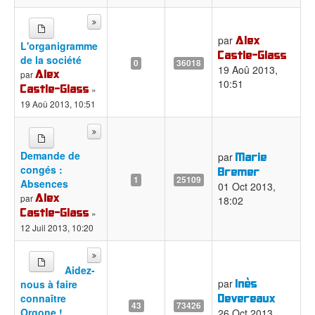
Alex
par
L'organigramme
Castle-Glass
de la société
0
36018
19 Aoû 2013,
Alex
par
10:51
Castle-Glass
»
19 Aoû 2013, 10:51
Demande de
Marie
par
congés :
Bremer
1
25109
Absences
01 Oct 2013,
Alex
par
18:02
Castle-Glass
»
12 Juil 2013, 10:20
Aidez-
Inès
par
nous à faire
Devereaux
connaître
43
73426
Orgone !
26 Oct 2013,