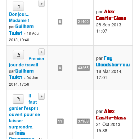
Alex
par
Bonjour...
Castle-Glass
Madame !
5
21400
28 Sep 2013,
Guilhem
par
11:07
Twist
» 18 Aoû
2013, 19:40
Fay
par
Premier
Woodsborrow
jour de travail
8
43265
Guilhem
18 Mar 2014,
par
Twist
17:01
» 04 Jan
2014, 17:58
Il
faut
garder l'esprit
Alex
par
ouvert pour se
Castle-Glass
laisser
11
37168
21 Oct 2013,
surprendre.
15:38
Inès
par