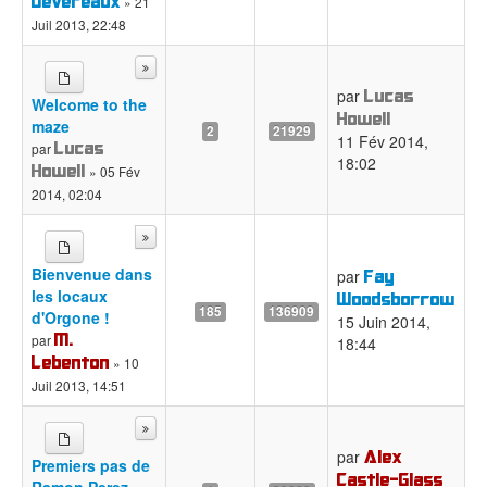
Devereaux
» 21
Juil 2013, 22:48
Lucas
par
Welcome to the
Howell
maze
2
21929
11 Fév 2014,
Lucas
par
18:02
Howell
» 05 Fév
2014, 02:04
Bienvenue dans
Fay
par
les locaux
Woodsborrow
185
136909
d'Orgone !
15 Juin 2014,
M.
par
18:44
Lebenton
» 10
Juil 2013, 14:51
Alex
par
Premiers pas de
Castle-Glass