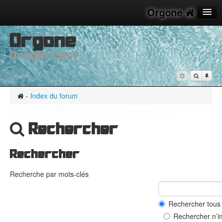
Orgone
Orgone
FAQ
Dream Cast
M’enregistrer
Connexion
-
Index du forum
Rechercher
Rechercher
Recherche par mots-clés
Rechercher tous 
Rechercher n’i