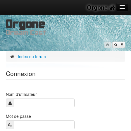
Orgone
Orgone
FAQ
Dream Cast
M’enregistrer
Connexion
-
Index du forum
Connexion
Nom d’utilisateur
Mot de passe