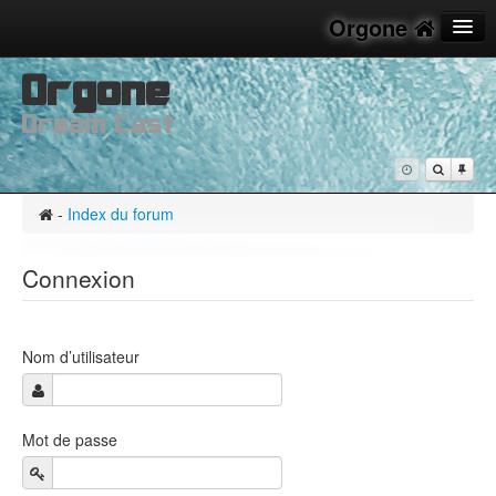
Orgone
Orgone
FAQ
Dream Cast
M’enregistrer
Connexion
-
Index du forum
Connexion
Nom d’utilisateur
Mot de passe