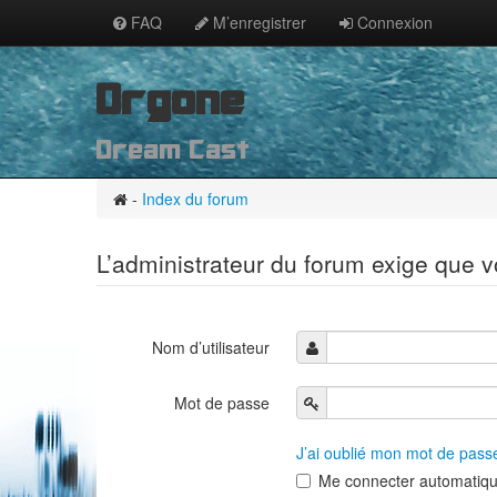
FAQ
M’enregistrer
Connexion
Orgone
Dream Cast
-
Index du forum
L’administrateur du forum exige que v
Nom d’utilisateur
Mot de passe
J’ai oublié mon mot de pass
Me connecter automatiqu